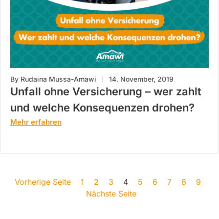
By
Rudaina Mussa-Amawi
14. November, 2019
Unfall ohne Versicherung – wer zahlt
und welche Konsequenzen drohen?
Mehr erfahren
Vorherige Seite
1
2
3
4
5
6
7
8
9
Nächste Seite