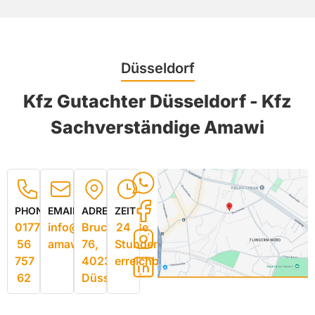
Düsse ldorf
Kfz Gutachter Düsse ldorf - Kfz
Sachverständige Amawi
PHONE
EMAIL
ADRESSE
ZEIT
0177
info@gutachten-
Bruchstraße
24
56
amawi.de
76,
Stunden
757
40235
erreichbar
62
Düsseldorf