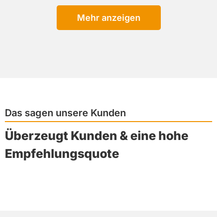
Mehr anzeigen
Das sagen unsere Kunden
Überzeugt Kunden & eine hohe
Empfehlungsquote
Kostenvoranschläge
Mit unserem fundierten Oldtimer-Gutachten
dokumentieren wir den Zustand und Wert Ihres
Klassikers detailliert. Dies sichert Ihnen den
passenden Versicherungsschutz und dient als