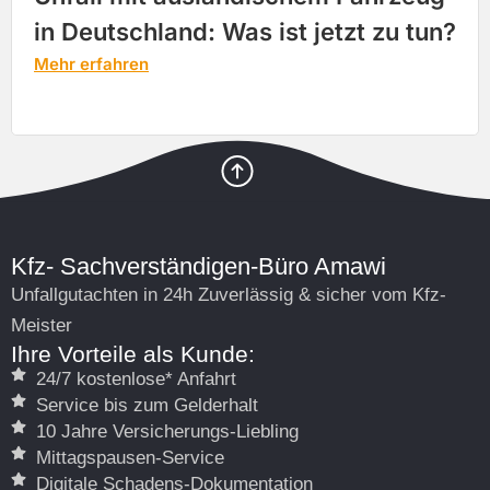
in Deutschland: Was ist jetzt zu tun?
Mehr erfahren
LKW-Gutachten
Unsere Experten erstellen präzise LKW-Gutachten,
um Schäden an Nutzfahrzeugen exakt
festzustellen. So sichern Sie eine zügige
Kfz- Sachverständigen-Büro Amawi
Reparaturfreigabe und reduzieren Ausfallzeiten
Unfallgutachten in 24h Zuverlässig & sicher vom Kfz-
Ihrer Nutzfahrzeuge.
Meister
Ihre Vorteile als Kunde:
Mehr erfahren
24/7 kostenlose* Anfahrt
Service bis zum Gelderhalt
10 Jahre Versicherungs-Liebling
Mittagspausen-Service
Digitale Schadens-Dokumentation