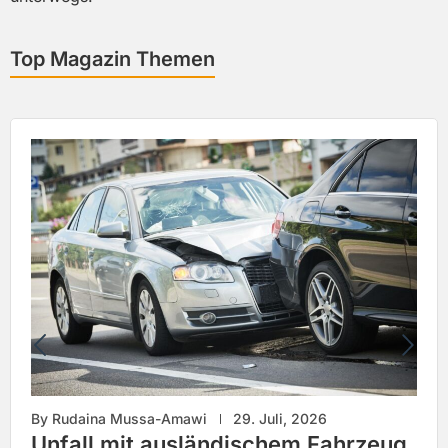
Autobewertung
Wir bewerten Ihr Fahrzeug schnell und kompetent
Top Magazin T hemen
nach aktuellen Marktstandards. Sie erhalten eine
objektive und marktgerechte Einschätzung für
Verkauf, Kauf oder Leasing.
Mehr erfahren
By
Rudaina Mussa-Amawi
29. Juli, 2026
Unfall mit ausländischem Fahrzeug