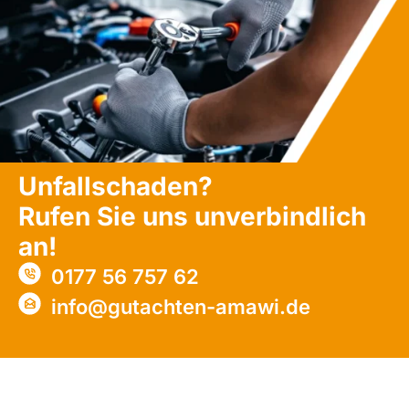
Unfallschaden?
Rufen Sie uns unverbindlich
an!
0177 56 757 62
info@gutachten-amawi.de