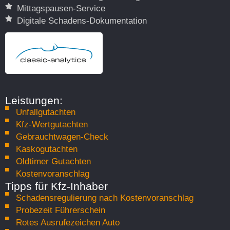
Mittagspausen-Service
Mit unserem fundierten Oldtimer-Gutachten
Digitale Schadens-Dokumentation
dokumentieren wir den Zustand und Wert Ihres
Klassikers detailliert. Dies sichert Ihnen den
passenden Versicherungsschutz und dient als
Grundlage für Werterhalt und Wertsteigerung.
Mehr erfahren
Leistungen:
Unfallgutachten
Kfz-Wertgutachten
Gebrauchtwagen-Check
Kaskogutachten
Oldtimer Gutachten
Kostenvoranschlag
Tipps für Kfz-Inhaber
Schadensregulierung nach Kostenvoranschlag
Probezeit Führerschein
Rotes Ausrufezeichen Auto