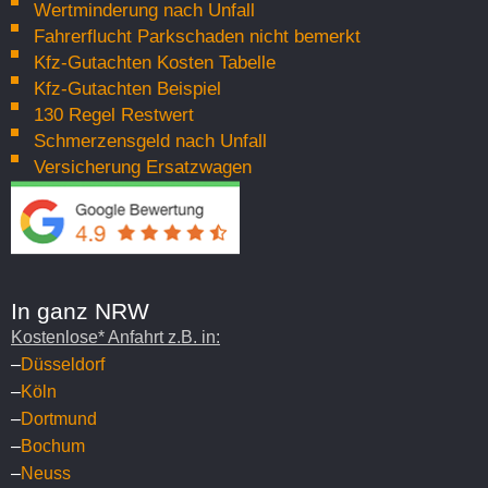
Wertminderung nach Unfall
Fahrerflucht Parkschaden nicht bemerkt
Kfz-Gutachten Kosten Tabelle
Kfz-Gutachten Beispiel
130 Regel Restwert
Schmerzensgeld nach Unfall
Autobewertung
Versicherung Ersatzwagen
Wir bewerten Ihr Fahrzeug schnell und kompetent
nach aktuellen Marktstandards. Sie erhalten eine
objektive und marktgerechte Einschätzung für
Verkauf, Kauf oder Leasing.
In ganz NRW
Mehr erfahren
Kostenlose* Anfahrt z.B. in:
–
Düsseldorf
–
Köln
–
Dortmund
–
Bochum
–
Neuss