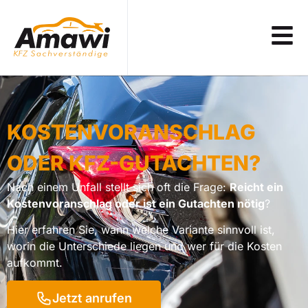
KOSTEN­VORANSCHLAG
ODER KFZ-GUTACHTEN?
Nach einem Unfall stellt sich oft die Frage:
Reicht ein
Kostenvoranschlag oder ist ein Gutachten nötig
?
Hier erfahren Sie, wann welche Variante sinnvoll ist,
worin die Unterschiede liegen und wer für die Kosten
aufkommt.
Jetzt anrufen