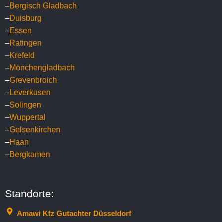
–
Bergisch Gladbach
–
Duisburg
–
Essen
–
Ratingen
–
Krefeld
–
Mönchengladbach
–
Grevenbroich
–
Leverkusen
–
Solingen
–
Wuppertal
–
Gelsenkirchen
LKW-Gutachten
–
Haan
Unsere Experten erstellen präzise LKW-Gutachten,
–
Bergkamen
um Schäden an Nutzfahrzeugen exakt
festzustellen. So sichern Sie eine zügige
Reparaturfreigabe und reduzieren Ausfallzeiten
Standorte:
Ihrer Nutzfahrzeuge.
Amawi Kfz Gutachter Düsseldorf
Mehr erfahren