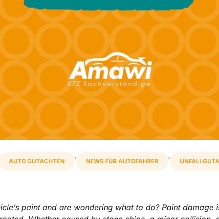
,
,
AUTO GUTACHTEN
NEWS FÜR AUTOFAHRER
UNFALLGUT
hicle’s paint and are wondering what to do? Paint damage 