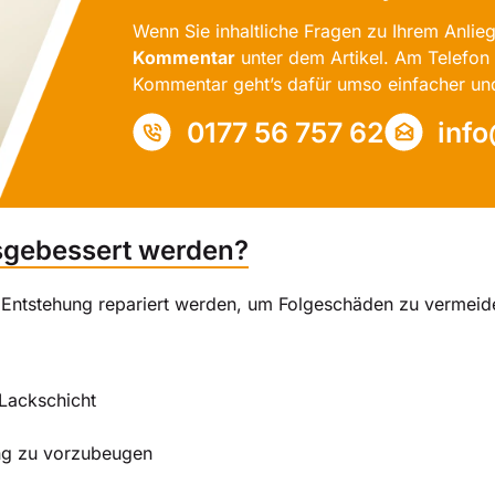
Wenn Sie inhaltliche Fragen zu Ihrem Anlieg
Kommentar
unter dem Artikel. Am Telefon 
Kommentar geht’s dafür umso einfacher un
0177 56 757 62
inf
gebessert werden?
 Entstehung repariert werden, um Folgeschäden zu vermeiden
 Lackschicht
ung zu vorzubeugen