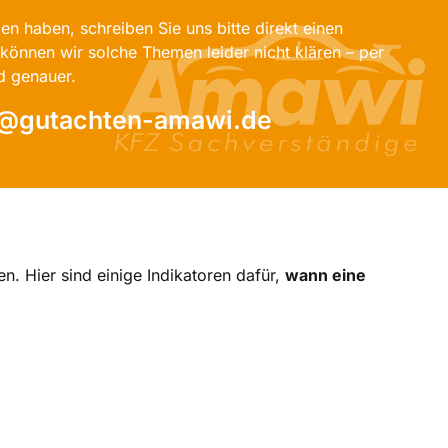
en haben, schreiben Sie uns bitte direkt einen
können wir solche Themen leider nicht klären – per
d genauer.
o@gutachten-amawi.de
. Hier sind einige Indikatoren dafür,
wann eine