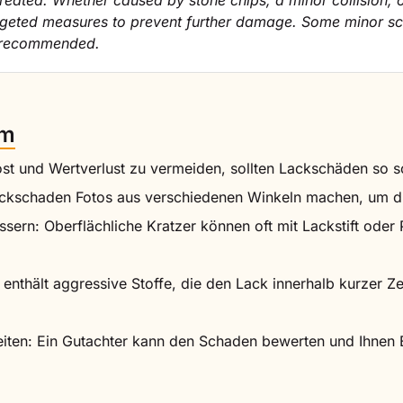
untreated. Whether caused by stone chips, a minor collision,
 targeted measures to prevent further damage. Some minor sc
s recommended.
rm
t und Wertverlust zu vermeiden, sollten Lackschäden so sc
Lackschaden Fotos aus verschiedenen Winkeln machen, um d
sern: Oberflächliche Kratzer können oft mit Lackstift oder 
 enthält aggressive Stoffe, die den Lack innerhalb kurzer 
heiten: Ein Gutachter kann den Schaden bewerten und Ihnen