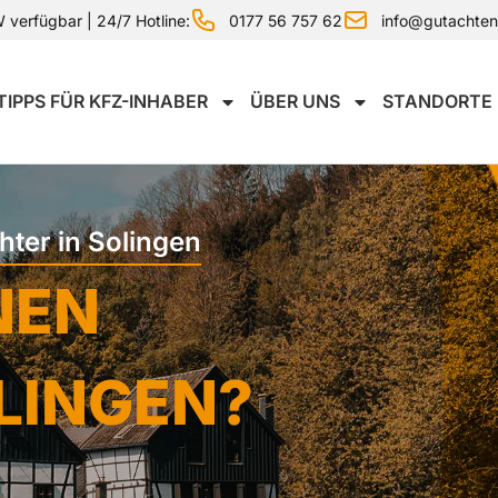
0177 56 757 62
info@gutachte
verfügbar | 24/7 Hotline:
TIPPS FÜR KFZ-INHABER
ÜBER UNS
STANDORTE
hter in Solingen
NEN
OLINGEN?