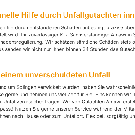
hnelle Hilfe durch Unfallgutachten in
e den hierdurch entstandenen Schaden unbedingt präzise übe
ittelt wird. Ihr zuverlässiger Kfz-Sachverständiger Amawi in
densregulierung. Wir schätzen sämtliche Schäden stets obj
aus senden wir nicht nur Ihnen binnen 24 Stunden das Gutac
 einem unverschuldeten Unfall
 und um Solingen verwickelt wurden, haben Sie wahrscheinli
e gerne und nehmen uns viel Zeit für Sie. Eins können wir 
er Unfallverursacher tragen. Wir von Gutachten Amawi erste
er passt! Nutzen Sie gerne unseren Service während der Mi
nen nach Hause oder zum Unfallort. Flexibel, sorgfältig und