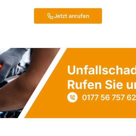
Jetzt anrufen
Unfallscha
Rufen Sie u
0177 56 757 6