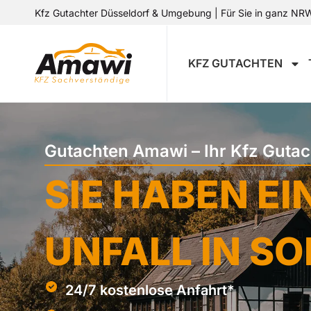
Kfz Gutachter Düsseldorf & Umgebung | Für Sie in ganz NRW 
KFZ GUTACHTEN
Gutachten Amawi – Ihr Kfz Gutac
SIE HABEN EI
UNFALL IN S
24/7 kostenlose Anfahrt*