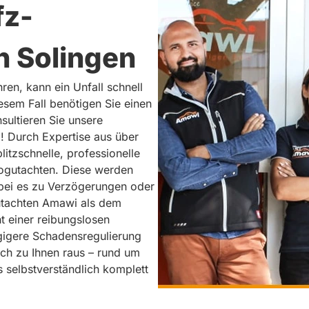
fz-
n Solingen
en, kann ein Unfall schnell
iesem Fall benötigen Sie einen
sultieren Sie unsere
! Durch Expertise aus über
itzschnelle, professionelle
kogutachten. Diese werden
bei es zu Verzögerungen oder
utachten Amawi als dem
ht einer reibungslosen
gigere Schadensregulierung
ch zu Ihnen raus – rund um
 selbstverständlich komplett