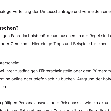
chmäßige Verteilung der Umtauschanträge und vermeiden ein
auschen?
ndigen Fahrerlaubnisbehörde umtauschen. In der Regel sind 
t oder Gemeinde. Hier einige Tipps und Beispiele für einen
rerschein:
bei Ihrer zuständigen Führerscheinstelle oder dem Bürgeram
ermine online oder telefonisch zu buchen. Aufgrund der hoh
nen.
en gültigen Personalausweis oder Reisepass sowie ein aktuel
en bieten Fotostationen vor Ort an, wo Sie das Foto direkt