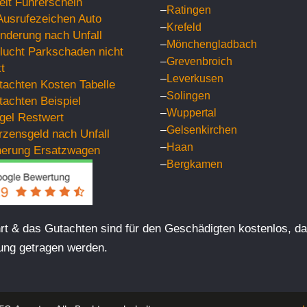
eit Führerschein
–
Ratingen
Ausrufezeichen Auto
–
Krefeld
nderung nach Unfall
–
Mönchengladbach
flucht Parkschaden nicht
–
Grevenbroich
t
–
Leverkusen
tachten Kosten Tabelle
–
Solingen
tachten Beispiel
–
Wuppertal
gel Restwert
–
Gelsenkirchen
zensgeld nach Unfall
–
Haan
herung Ersatzwagen
–
Bergkamen
hrt & das Gutachten sind für den Geschädigten kostenlos, da
ung getragen werden.