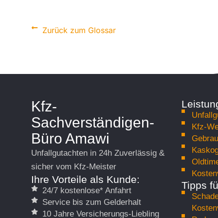
Zurück zum Glossar
Kfz-
Leistun
Unfallg
Sachverständigen-
Kfz-We
Büro Amawi
Gebrau
Kaskog
Unfallgutachten in 24h Zuverlässig &
Oldtim
sicher vom Kfz-Meister
Kosten
Ihre Vorteile als Kunde:
Tipps f
24/7 kostenlose* Anfahrt
Schade
Service bis zum Gelderhalt
Kosten
10 Jahre Versicherungs-Liebling