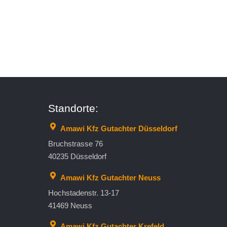
Standorte:
Amawi Kfz Gutachter Düsseldorf
Bruchstrasse 76
40235 Düsseldorf
Amawi Kfz Gutachter Neuss
Hochstadenstr. 13-17
41469 Neuss
Amawi Kfz Gutachter Krefeld