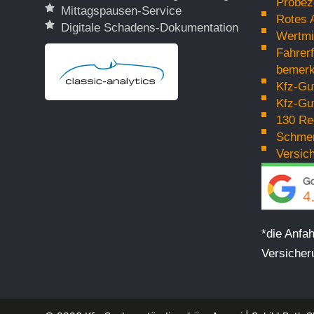
Probez
Mittagspausen-Service
Rotes 
Digitale Schadens-Dokumentation
Wertmi
Fahrer
bemerk
Kfz-Gu
Kfz-Gu
130 Re
Schmer
Versic
*die Anfa
Versicher