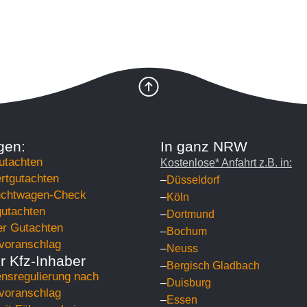
gen:
In ganz NRW
utachten
Kostenlose* Anfahrt z.B. in:
rtgutachten
–
Düsseldorf
chtwagen-Check
–
Köln
utachten
–
Dortmund
er Gutachten
–
Bochum
voranschlag
–
Neuss
ür Kfz-Inhaber
–
Bergisch Gladbach
nsregulierung nach
–
Duisburg
voranschlag
–
Essen