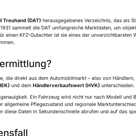
l Treuhand (DAT)
herausgegebenes Verzeichnis, das als St
hr 1931 sammelt die DAT umfangreiche Marktdaten, um objekt
Für einen KFZ-Gutachter ist sie eines der unverzichtbarste
timmen.
termittlung?
nge, die direkt aus dem Automobilmarkt – also von Händler
HEK)
und dem
Händlerverkaufswert (HVK)
unterschieden.
ailgenauigkeit. Ein Fahrzeug wird nicht nur nach Modell und 
der allgemeine Pflegezustand und regionale Marktunterschied
r diese Daten in Sekundenschnelle abrufen und auf das sp
nsfall