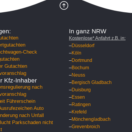
gen:
In ganz NRW
utachten
Kostenlose* Anfahrt z.B. in:
rtgutachten
–
Düsseldorf
chtwagen-Check
–
Köln
utachten
–
Dortmund
er Gutachten
–
Bochum
voranschlag
–
Neuss
ür Kfz-Inhaber
–
Bergisch Gladbach
nsregulierung nach
–
Duisburg
voranschlag
–
Essen
eit Führerschein
–
Ratingen
Ausrufezeichen Auto
–
Krefeld
nderung nach Unfall
–
Mönchengladbach
flucht Parkschaden nicht
–
Grevenbroich
t