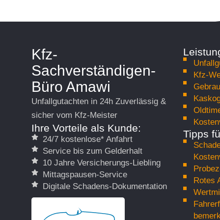
Kfz-
Leistun
Unfallg
Sachverständigen-
Kfz-We
Büro Amawi
Gebrau
Kaskog
Unfallgutachten in 24h Zuverlässig &
Oldtim
sicher vom Kfz-Meister
Kosten
Ihre Vorteile als Kunde:
Tipps f
24/7 kostenlose* Anfahrt
Schade
Service bis zum Gelderhalt
Kosten
10 Jahre Versicherungs-Liebling
Probez
Mittagspausen-Service
Rotes 
Digitale Schadens-Dokumentation
Wertmi
Fahrer
bemerk